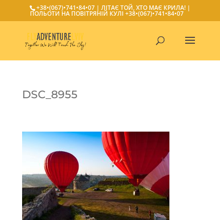
+38•(067)•741•84•07
| ЛІТАЄ ТОЙ, ХТО МАЄ КРИЛА! |
ПОЛЬОТИ НА ПОВІТРЯНІЙ КУЛІ
+38•(067)•741•84•07
DSC_8955