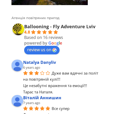
Агенція повітряних пригод
Ballooning - Fly Adventure Lviv
4.8
Based on 16 reviews
powered by
G
o
o
g
l
e
review us on
Natalya Danyliv
6 years ago
Дуже вам вдячні за політ 
на повітряній кулі!!!
Це незабутні враження та емоції!!!
Тарас та Наталя.
Віталій Аннишин
7 years ago
Все супер 