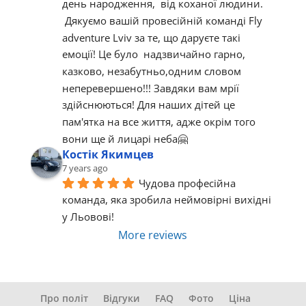
день народження,  від коханої людини. 
 Дякуємо вашій провесійній команді Fly 
adventure Lviv за те, що даруєте такі 
емоції! Це було  надзвичайно гарно, 
казково, незабутньо,одним словом  
неперевершено!!! Завдяки вам мрії 
здійснюються! Для наших дітей це 
пам'ятка на все життя, адже окрім того 
вони ще й лицарі неба🤗
Костік Якимцев
7 years ago
Чудова професійна 
команда, яка зробила неймовірні вихідні 
у Льовові!
More reviews
Про політ
Відгуки
FAQ
Фото
Ціна