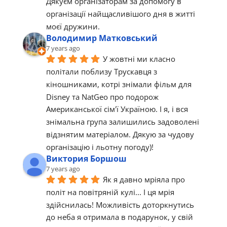
Дякуєм організаторам за допомогу в 
організації найщасливішого дня в житті 
моєї дружини.
Володимир Матковський
7 years ago
У жовтні ми класно 
політали поблизу Трускавця з 
кіношниками, котрі знімали фільм для 
Disney та NatGeo про подорож 
Американської сім'ї Україною. І я, і вся 
знімальна група залишились задоволені 
відзнятим матеріалом. Дякую за чудову 
організацію і льотну погоду)!
Виктория Боршош
7 years ago
Як я давно мріяла про 
політ на повітряній кулі... І ця мрія 
здійснилась! Можливість доторкнутись 
до неба я отримала в подарунок, у свій 