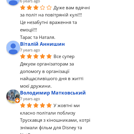
6 years ago
Дуже вам вдячні 
за політ на повітряній кулі!!!
Це незабутні враження та 
емоції!!!
Тарас та Наталя.
Віталій Аннишин
7 years ago
Все супер 
Дякуєм організаторам за 
допомогу в організації 
найщасливішого дня в житті 
моєї дружини.
Володимир Матковський
7 years ago
У жовтні ми 
класно політали поблизу 
Трускавця з кіношниками, котрі 
знімали фільм для Disney та 