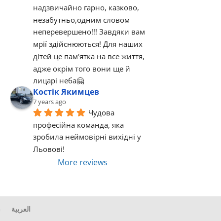
надзвичайно гарно, казково, 
незабутньо,одним словом  
неперевершено!!! Завдяки вам 
мрії здійснюються! Для наших 
дітей це пам'ятка на все життя, 
адже окрім того вони ще й 
лицарі неба🤗
Костік Якимцев
7 years ago
Чудова 
професійна команда, яка 
зробила неймовірні вихідні у 
Льовові!
More reviews
G
العربية