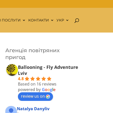
І ПОСЛУГИ
КОНТАКТИ
УКР
Агенція повітряних
пригод
Ballooning - Fly Adventure
Lviv
4.8
Based on 16 reviews
powered by
G
o
o
g
l
e
review us on
Natalya Danyliv