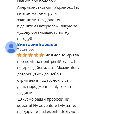
NatGeo про подорож 
Американської сім'ї Україною. І я, 
і вся знімальна група 
залишились задоволені 
відзнятим матеріалом. Дякую за 
чудову організацію і льотну 
погоду)!
Виктория Боршош
7 years ago
Як я давно мріяла 
про політ на повітряній кулі... І 
ця мрія здійснилась! Можливість 
доторкнутись до неба я 
отримала в подарунок, у свій 
день народження,  від коханої 
людини. 
 Дякуємо вашій провесійній 
команді Fly adventure Lviv за те, 
що даруєте такі емоції! Це було  