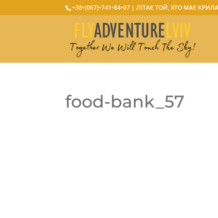
+38•(067)•741•84•07
| ЛІТАЄ ТОЙ, ХТО МАЄ КРИЛ
food-bank_57