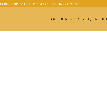
А! | ПОЛЬОТИ НА ПОВІТРЯНІЙ КУЛІ
+38•(067)•741•84•07
ГОЛОВНА
МІСТО
ЦІНА
ІНШ