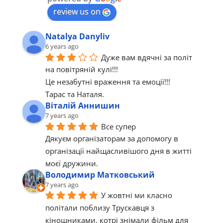
review us on
Natalya Danyliv
6 years ago
Дуже вам вдячні за політ 
на повітряній кулі!!!
Це незабутні враження та емоції!!!
Тарас та Наталя.
Віталій Аннишин
7 years ago
Все супер 
Дякуєм організаторам за допомогу в 
організації найщасливішого дня в житті 
моєї дружини.
Володимир Матковський
7 years ago
У жовтні ми класно 
політали поблизу Трускавця з 
кіношниками, котрі знімали фільм для 