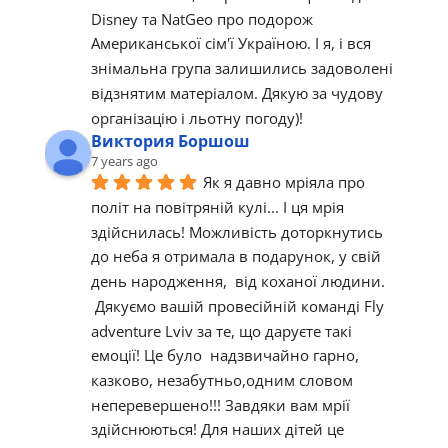
Disney та NatGeo про подорож 
Американської сім'ї Україною. І я, і вся 
знімальна група залишились задоволені 
відзнятим матеріалом. Дякую за чудову 
організацію і льотну погоду)!
Виктория Боршош
7 years ago
Як я давно мріяла про 
політ на повітряній кулі... І ця мрія 
здійснилась! Можливість доторкнутись 
до неба я отримала в подарунок, у свій 
день народження,  від коханої людини. 
 Дякуємо вашій провесійній команді Fly 
adventure Lviv за те, що даруєте такі 
емоції! Це було  надзвичайно гарно, 
казково, незабутньо,одним словом  
неперевершено!!! Завдяки вам мрії 
здійснюються! Для наших дітей це 