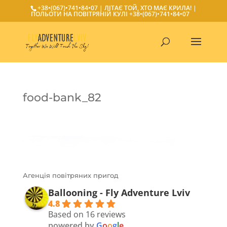
+38•(067)•741•84•07
| ЛІТАЄ ТОЙ, ХТО МАЄ КРИЛА! |
ПОЛЬОТИ НА ПОВІТРЯНІЙ КУЛІ
+38•(067)•741•84•07
food-bank_82
Агенція повітряних пригод
Ballooning - Fly Adventure Lviv
4.8
Based on 16 reviews
powered by
G
o
o
g
l
e