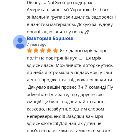
Disney та NatGeo про подорож 
Американської сім'ї Україною. І я, і вся 
знімальна група залишились задоволені 
відзнятим матеріалом. Дякую за чудову 
організацію і льотну погоду)!
Виктория Боршош
7 years ago
Як я давно мріяла про 
політ на повітряній кулі... І ця мрія 
здійснилась! Можливість доторкнутись 
до неба я отримала в подарунок, у свій 
день народження,  від коханої людини. 
 Дякуємо вашій провесійній команді Fly 
adventure Lviv за те, що даруєте такі 
емоції! Це було  надзвичайно гарно, 
казково, незабутньо,одним словом  
неперевершено!!! Завдяки вам мрії 
здійснюються! Для наших дітей це 
пам'ятка на все життя, адже окрім того 