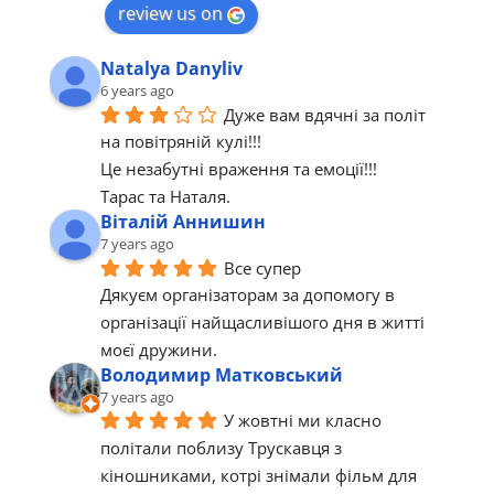
review us on
Natalya Danyliv
6 years ago
Дуже вам вдячні за політ 
на повітряній кулі!!!
Це незабутні враження та емоції!!!
Тарас та Наталя.
Віталій Аннишин
7 years ago
Все супер 
Дякуєм організаторам за допомогу в 
організації найщасливішого дня в житті 
моєї дружини.
Володимир Матковський
7 years ago
У жовтні ми класно 
політали поблизу Трускавця з 
кіношниками, котрі знімали фільм для 