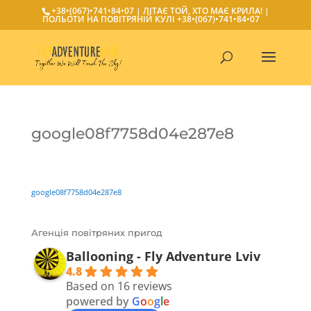
+38•(067)•741•84•07
| ЛІТАЄ ТОЙ, ХТО МАЄ КРИЛА! |
ПОЛЬОТИ НА ПОВІТРЯНІЙ КУЛІ
+38•(067)•741•84•07
google08f7758d04e287e8
google08f7758d04e287e8
Агенція повітряних пригод
Ballooning - Fly Adventure Lviv
4.8
Based on 16 reviews
powered by
G
o
o
g
l
e