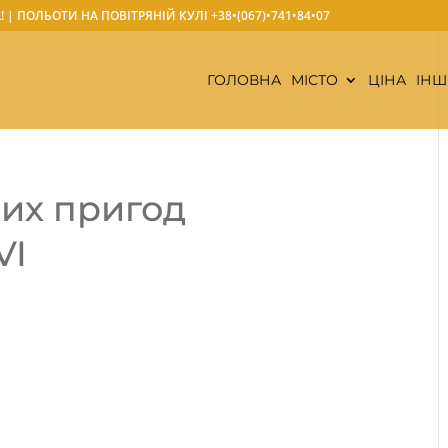
А! | ПОЛЬОТИ НА ПОВІТРЯНІЙ КУЛІ
+38•(067)•741•84•07
ГОЛОВНА
МІСТО
ЦІНА
ІНШ
них пригод
VI