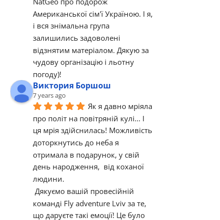
NatGeo про подорож 
Американської сім'ї Україною. І я, 
і вся знімальна група 
залишились задоволені 
відзнятим матеріалом. Дякую за 
чудову організацію і льотну 
погоду)!
Виктория Боршош
7 years ago
Як я давно мріяла 
про політ на повітряній кулі... І 
ця мрія здійснилась! Можливість 
доторкнутись до неба я 
отримала в подарунок, у свій 
день народження,  від коханої 
людини. 
 Дякуємо вашій провесійній 
команді Fly adventure Lviv за те, 
що даруєте такі емоції! Це було  