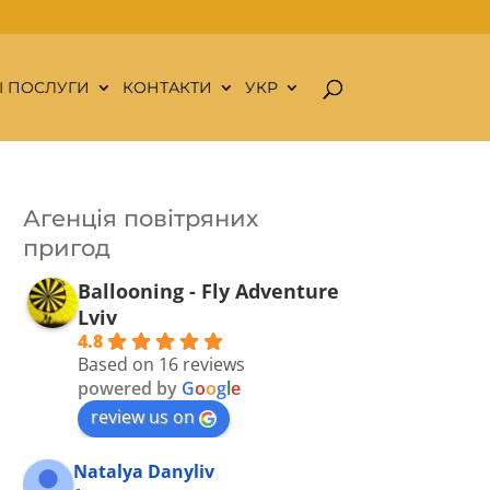
І ПОСЛУГИ
КОНТАКТИ
УКР
Агенція повітряних
пригод
Ballooning - Fly Adventure
Lviv
4.8
Based on 16 reviews
powered by
G
o
o
g
l
e
review us on
Natalya Danyliv