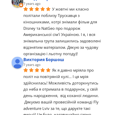
7 years ago
У жовтні ми класно 
політали поблизу Трускавця з 
кіношниками, котрі знімали фільм для 
Disney та NatGeo про подорож 
Американської сім'ї Україною. І я, і вся 
знімальна група залишились задоволені 
відзнятим матеріалом. Дякую за чудову 
організацію і льотну погоду)!
Виктория Боршош
7 years ago
Як я давно мріяла про 
політ на повітряній кулі... І ця мрія 
здійснилась! Можливість доторкнутись 
до неба я отримала в подарунок, у свій 
день народження,  від коханої людини. 
 Дякуємо вашій провесійній команді Fly 
adventure Lviv за те, що даруєте такі 
емоції! Це було  надзвичайно гарно, 