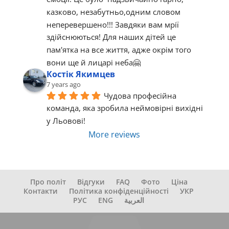
казково, незабутньо,одним словом  
неперевершено!!! Завдяки вам мрії 
здійснюються! Для наших дітей це 
пам'ятка на все життя, адже окрім того 
вони ще й лицарі неба🤗
Костік Якимцев
7 years ago
Чудова професійна 
команда, яка зробила неймовірні вихідні 
у Льовові!
More reviews
Про політ
Відгуки
FAQ
Фото
Ціна
Контакти
Політика конфіденційності
УКР
РУС
ENG
العربية