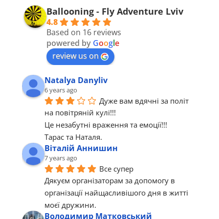
Ballooning - Fly Adventure Lviv
4.8
Based on 16 reviews
powered by
G
o
o
g
l
e
review us on
Natalya Danyliv
6 years ago
Дуже вам вдячні за політ 
на повітряній кулі!!!
Це незабутні враження та емоції!!!
Тарас та Наталя.
Віталій Аннишин
7 years ago
Все супер 
Дякуєм організаторам за допомогу в 
організації найщасливішого дня в житті 
моєї дружини.
Володимир Матковський