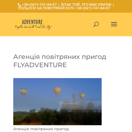
+38•(067)•741•84•07
| ЛІТАЄ ТОЙ, ХТО МАЄ КРИЛА! |
ПОЛЬОТИ НА ПОВІТРЯНІЙ КУЛІ
+38•(067)•741•84•07
Агенція повітряних пригод
FLYADVENTURE
Агенція повітряних пригод