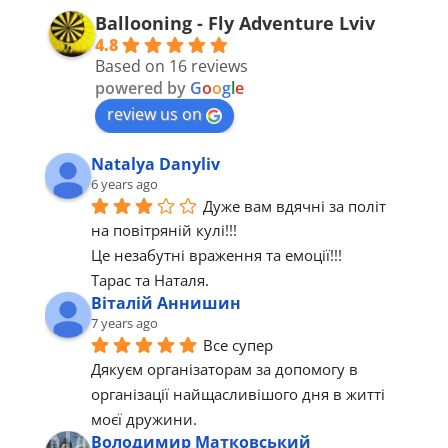
Ballooning - Fly Adventure Lviv
4.8
Based on 16 reviews
powered by
G
o
o
g
l
e
review us on
Natalya Danyliv
6 years ago
Дуже вам вдячні за політ 
на повітряній кулі!!!
Це незабутні враження та емоції!!!
Тарас та Наталя.
Віталій Аннишин
7 years ago
Все супер 
Дякуєм організаторам за допомогу в 
організації найщасливішого дня в житті 
моєї дружини.
Володимир Матковський