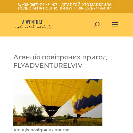
+38•(067)•741•84•07
| ЛІТАЄ ТОЙ, ХТО МАЄ КРИЛА! |
ПОЛЬОТИ НА ПОВІТРЯНІЙ КУЛІ
+38•(067)•741•84•07
Агенція повітряних пригод
FLYADVENTURELVIV
Агенція повітряних пригод