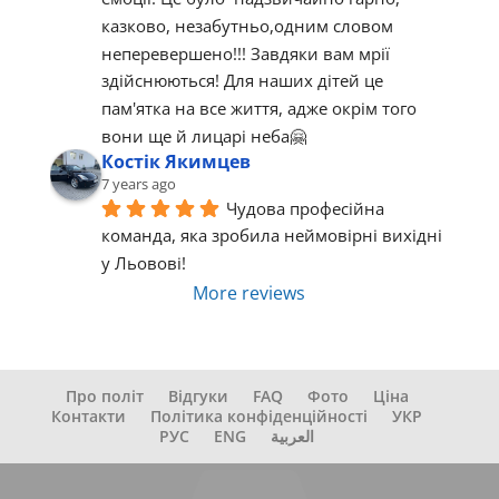
казково, незабутньо,одним словом  
неперевершено!!! Завдяки вам мрії 
здійснюються! Для наших дітей це 
пам'ятка на все життя, адже окрім того 
вони ще й лицарі неба🤗
Костік Якимцев
7 years ago
Чудова професійна 
команда, яка зробила неймовірні вихідні 
у Льовові!
More reviews
Про політ
Відгуки
FAQ
Фото
Ціна
Контакти
Політика конфіденційності
УКР
РУС
ENG
العربية