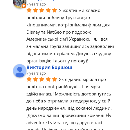
7 years ago
У жовтні ми класно 
політали поблизу Трускавця з 
кіношниками, котрі знімали фільм для 
Disney та NatGeo про подорож 
Американської сім'ї Україною. І я, і вся 
знімальна група залишились задоволені 
відзнятим матеріалом. Дякую за чудову 
організацію і льотну погоду)!
Виктория Боршош
7 years ago
Як я давно мріяла про 
політ на повітряній кулі... І ця мрія 
здійснилась! Можливість доторкнутись 
до неба я отримала в подарунок, у свій 
день народження,  від коханої людини. 
 Дякуємо вашій провесійній команді Fly 
adventure Lviv за те, що даруєте такі 
емоції! Це було  надзвичайно гарно, 