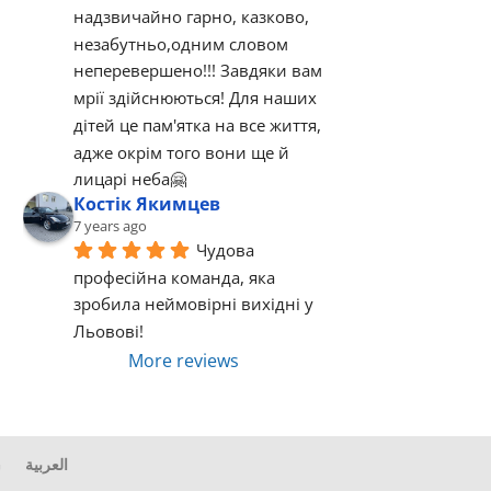
надзвичайно гарно, казково, 
незабутньо,одним словом  
неперевершено!!! Завдяки вам 
мрії здійснюються! Для наших 
дітей це пам'ятка на все життя, 
адже окрім того вони ще й 
лицарі неба🤗
Костік Якимцев
7 years ago
Чудова 
професійна команда, яка 
зробила неймовірні вихідні у 
Льовові!
More reviews
G
العربية