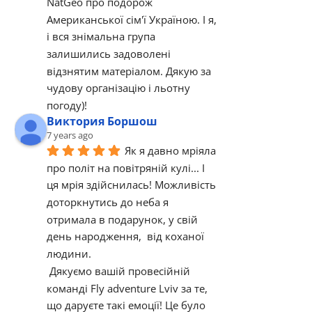
NatGeo про подорож 
Американської сім'ї Україною. І я, 
і вся знімальна група 
залишились задоволені 
відзнятим матеріалом. Дякую за 
чудову організацію і льотну 
погоду)!
Виктория Боршош
7 years ago
Як я давно мріяла 
про політ на повітряній кулі... І 
ця мрія здійснилась! Можливість 
доторкнутись до неба я 
отримала в подарунок, у свій 
день народження,  від коханої 
людини. 
 Дякуємо вашій провесійній 
команді Fly adventure Lviv за те, 
що даруєте такі емоції! Це було  