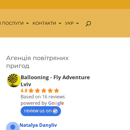
І ПОСЛУГИ
КОНТАКТИ
УКР
Агенція повітряних
пригод
Ballooning - Fly Adventure
Lviv
4.8
Based on 16 reviews
powered by
G
o
o
g
l
e
review us on
Natalya Danyliv