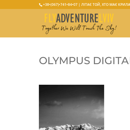
+38•(067)•741•84•07
| ЛІТАЄ ТОЙ, ХТО МАЄ КРИЛ
OLYMPUS DIGIT