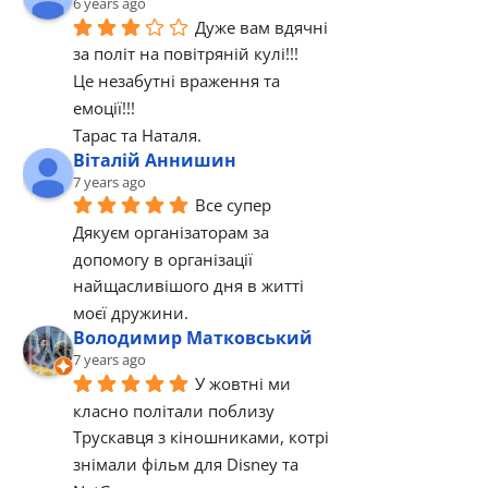
6 years ago
Дуже вам вдячні 
за політ на повітряній кулі!!!
Це незабутні враження та 
емоції!!!
Тарас та Наталя.
Віталій Аннишин
7 years ago
Все супер 
Дякуєм організаторам за 
допомогу в організації 
найщасливішого дня в житті 
моєї дружини.
Володимир Матковський
7 years ago
У жовтні ми 
класно політали поблизу 
Трускавця з кіношниками, котрі 
знімали фільм для Disney та 