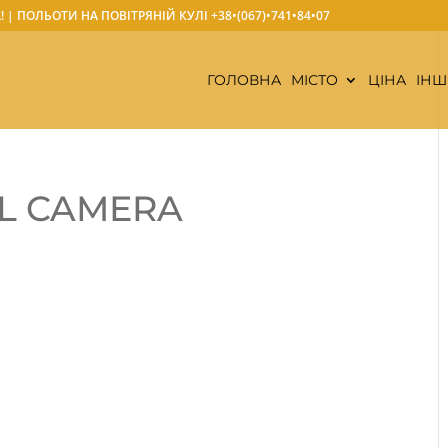
А! | ПОЛЬОТИ НА ПОВІТРЯНІЙ КУЛІ
+38•(067)•741•84•07
ГОЛОВНА
МІСТО
ЦІНА
ІНШ
AL CAMERA