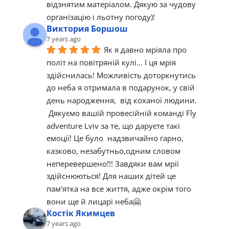
відзнятим матеріалом. Дякую за чудову 
організацію і льотну погоду)!
Виктория Боршош
7 years ago
Як я давно мріяла про 
політ на повітряній кулі... І ця мрія 
здійснилась! Можливість доторкнутись 
до неба я отримала в подарунок, у свій 
день народження,  від коханої людини. 
 Дякуємо вашій провесійній команді Fly 
adventure Lviv за те, що даруєте такі 
емоції! Це було  надзвичайно гарно, 
казково, незабутньо,одним словом  
неперевершено!!! Завдяки вам мрії 
здійснюються! Для наших дітей це 
пам'ятка на все життя, адже окрім того 
вони ще й лицарі неба🤗
Костік Якимцев
7 years ago