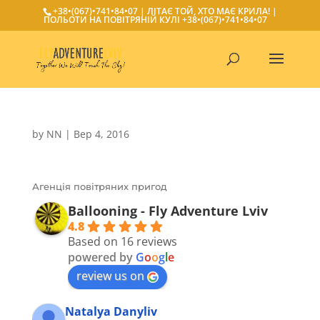
+38•(067)•741•84•07
| ЛІТАЄ ТОЙ, ХТО МАЄ КРИЛА! |
ПОЛЬОТИ НА ПОВІТРЯНІЙ КУЛІ
+38•(067)•741•84•07
by
NN
|
Вер 4, 2016
Агенція повітряних пригод
Ballooning - Fly Adventure Lviv
4.8
Based on 16 reviews
powered by
G
o
o
g
l
e
review us on
Natalya Danyliv