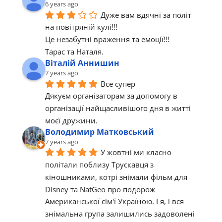
6 years ago
Дуже вам вдячні за політ 
на повітряній кулі!!!
Це незабутні враження та емоції!!!
Тарас та Наталя.
Віталій Аннишин
7 years ago
Все супер 
Дякуєм організаторам за допомогу в 
організації найщасливішого дня в житті 
моєї дружини.
Володимир Матковський
7 years ago
У жовтні ми класно 
політали поблизу Трускавця з 
кіношниками, котрі знімали фільм для 
Disney та NatGeo про подорож 
Американської сім'ї Україною. І я, і вся 
знімальна група залишились задоволені 