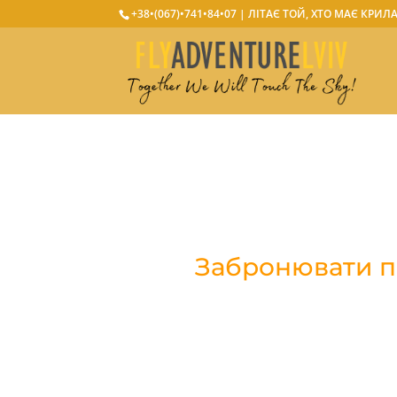
+38•(067)•741•84•07
| ЛІТАЄ ТОЙ, ХТО МАЄ КРИЛ
Забронювати по