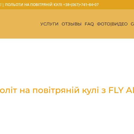
А! | ПОЛЬОТИ НА ПОВІТРЯНІЙ КУЛІ
+38•(067)•741•84•07
УСЛУГИ
ОТЗЫВЫ
FAQ
ФОТО|ВИДЕО
G
літ на повітряній кулі з FLY