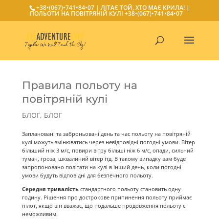
+38•(067)•741•84•07
| ЛІТАЄ ТОЙ, ХТО МАЄ КРИЛА! |
ПОЛЬОТИ НА ПОВІТРЯНІЙ КУЛІ
+38•(067)•741•84•07
Правила польоту на
повітряній кулі
БЛОГ
,
БЛОГ
Заплановані та заброньовані день та час польоту на повітряній
кулі можуть змінюватись через невідповідні погодні умови. Вітер
більший ніж 3 м/с, повири вітру більші ніж 6 м/с, опади, сильний
туман, гроза, шквалиний вітер ітд. В такому випадку вам буде
запропоновано політати на кулі в інший день, коли погодні
умови будуть відповідні для безпечного польоту.
Середня тривалість
стандартного польоту становить одну
годину. Рішення про дострокове припинення польоту приймає
пілот, якщо він вважає, що подальше продовження польоту є
неможливим.