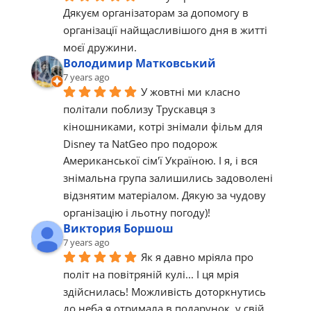
Дякуєм організаторам за допомогу в 
організації найщасливішого дня в житті 
моєї дружини.
Володимир Матковський
7 years ago
У жовтні ми класно 
політали поблизу Трускавця з 
кіношниками, котрі знімали фільм для 
Disney та NatGeo про подорож 
Американської сім'ї Україною. І я, і вся 
знімальна група залишились задоволені 
відзнятим матеріалом. Дякую за чудову 
організацію і льотну погоду)!
Виктория Боршош
7 years ago
Як я давно мріяла про 
політ на повітряній кулі... І ця мрія 
здійснилась! Можливість доторкнутись 
до неба я отримала в подарунок, у свій 