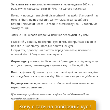
Загальна вага
пасажирів не повинна перевищувати 260 кг, з
розрахунку середньої ваги 65-70 кг на одного пасажира.
Польоти проводяться цілий рік в світлий час доби. У зимовий час
можна літати на протязі дня, влітку тільки в ранковий або
вечірній час доби через 1-2 години після сходу і за 1-2 години до
заходу сонця.
Запізнення на політ скорочує Ваш час перебування у небі!
Головний у кошику повітряної кулі-пілот. Він приймає рішення
про місце, час старту і посадки повітряної кулі.
Інструктаж, проведений пілотом перед польотом, пасажири
повинні чітко і безумовно виконувати.
Форма одягу
пасажирів: Ви повинні бути одягнені відповідно до
погодних умов, рекомендація дамам – взуття без підборів.
Політ з дітьми
. До польоту на повітряній кулі допускаються діти
віком від 6-ти років, зростом від 110 см тільки в супроводі батьків.
Не допускаються
до польотів особи, у стані алкогольного та
наркотичного сп’яніння.
Ці правила розроблені виключно в цілях Вашої безпеки під час
проведення польотів.
Хочу літати на повітряній кулі!