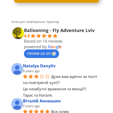
Агенція повітряних пригод
Ballooning - Fly Adventure Lviv
4.8
Based on 16 reviews
powered by
G
o
o
g
l
e
review us on
Natalya Danyliv
6 years ago
Дуже вам вдячні за політ 
на повітряній кулі!!!
Це незабутні враження та емоції!!!
Тарас та Наталя.
Віталій Аннишин
7 years ago
Все супер 