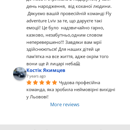
день народження,  від коханої людини. 
 Дякуємо вашій провесійній команді Fly 
adventure Lviv за те, що даруєте такі 
емоції! Це було  надзвичайно гарно, 
казково, незабутньо,одним словом  
неперевершено!!! Завдяки вам мрії 
здійснюються! Для наших дітей це 
пам'ятка на все життя, адже окрім того 
вони ще й лицарі неба🤗
Костік Якимцев
7 years ago
Чудова професійна 
команда, яка зробила неймовірні вихідні 
у Льовові!
More reviews