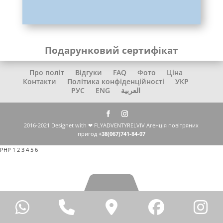
Подарунковий сертифікат
Про політ
Відгуки
FAQ
Фото
Ціна
Контакти
Політика конфіденційності
УКР
РУС
ENG
العربية
2016-2021 Designet with ❤ FLYADVENTYRELVIV Агенція повітряних
пригод
+38(067)741-84-07
PHP
1 2 3 4 5 6
WhatsApp
Phone
Google
Facebo
I