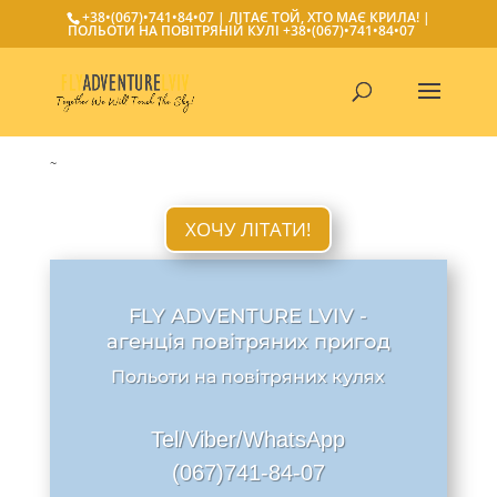
+38•(067)•741•84•07
| ЛІТАЄ ТОЙ, ХТО МАЄ КРИЛА! |
ПОЛЬОТИ НА ПОВІТРЯНІЙ КУЛІ
+38•(067)•741•84•07
~
ХОЧУ ЛІТАТИ!
FLY ADVENTURE LVIV -
агенція повітряних пригод
Польоти на повітряних кулях
Tel/Viber/WhatsApp
(067)741-84-07