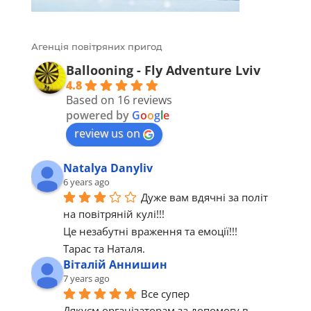
Агенція повітряних пригод
Ballooning - Fly Adventure Lviv
4.8
Based on 16 reviews
powered by
G
o
o
g
l
e
review us on
Natalya Danyliv
6 years ago
Дуже вам вдячні за політ 
на повітряній кулі!!!
Це незабутні враження та емоції!!!
Тарас та Наталя.
Віталій Аннишин
7 years ago
Все супер 
Дякуєм організаторам за допомогу в 