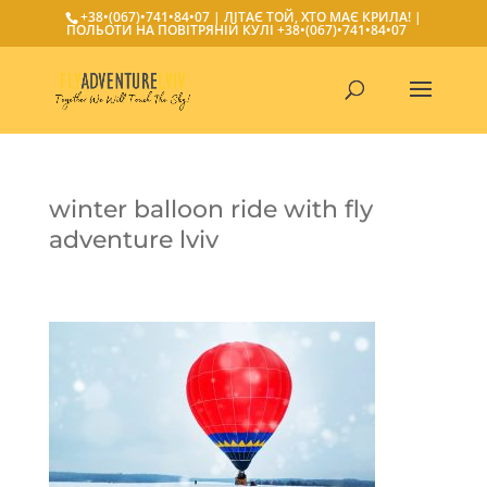
+38•(067)•741•84•07
| ЛІТАЄ ТОЙ, ХТО МАЄ КРИЛА! |
ПОЛЬОТИ НА ПОВІТРЯНІЙ КУЛІ
+38•(067)•741•84•07
winter balloon ride with fly
adventure lviv