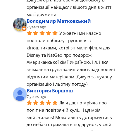
організації найщасливішого дня в житті 
моєї дружини.
Володимир Матковський
7 years ago
У жовтні ми класно 
політали поблизу Трускавця з 
кіношниками, котрі знімали фільм для 
Disney та NatGeo про подорож 
Американської сім'ї Україною. І я, і вся 
знімальна група залишились задоволені 
відзнятим матеріалом. Дякую за чудову 
організацію і льотну погоду)!
Виктория Боршош
7 years ago
Як я давно мріяла про 
політ на повітряній кулі... І ця мрія 
здійснилась! Можливість доторкнутись 
до неба я отримала в подарунок, у свій 