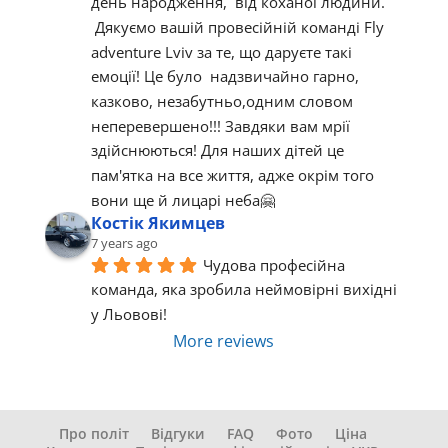
день народження,  від коханої людини. 
 Дякуємо вашій провесійній команді Fly 
adventure Lviv за те, що даруєте такі 
емоції! Це було  надзвичайно гарно, 
казково, незабутньо,одним словом  
неперевершено!!! Завдяки вам мрії 
здійснюються! Для наших дітей це 
пам'ятка на все життя, адже окрім того 
вони ще й лицарі неба🤗
Костік Якимцев
7 years ago
Чудова професійна 
команда, яка зробила неймовірні вихідні 
у Льовові!
More reviews
Про політ
Відгуки
FAQ
Фото
Ціна